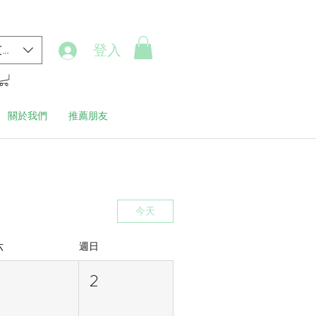
登入
(HK$)
關於我們
推薦朋友
今天
六
週日
1
2