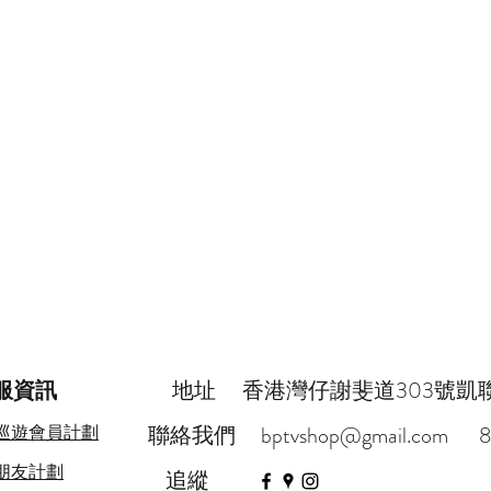
服資訊
地址
香港灣仔謝斐道303號凱聯 K
巡遊會員計劃
聯絡我們
bptvshop@gmail.com
8
薦朋友計劃
追縱