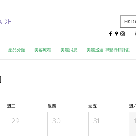
ADE
HKD 
產品分類
美容療程
美麗消息
美麗巡遊 聯盟行銷計劃
動
週三
週四
週五
週
29
30
31