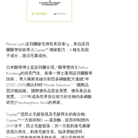
Revive Lash 諾貝爾睫毛增長美容液6g，來自諾貝
爾醫學技術導入Capixyl™ 獨家配方，6 種生長因
子成分，激活毛囊成份。
日本醫學博士是諾貝爾生理／醫學獎得主Arthur
Kornberg的得意門生。柴肇一博士運用諾貝爾醫學
技術， 導入獨家長鏈分割型多磷酸配方連續5年
(2012-2019)獲比利時“Monde Selection ”「國際品
質評鑑組織」 國際優良品質金賞獎、優良產品金
賞獎。 2017年成為世界首位致力於生物內多磷酸
研究(Polyohosphoric Acid)的專家。
Capixyl™是防止毛髮脫落及毛髮再生的複合物。
Capixyl™一方面抑制5 -α-還原酶，從而抑制體內
DHT水平，防止毛髮脫落；另一方面刺激毛囊膠
原蛋白再生，刺激毛髮生長。臨床實驗證明，
Capixyl™能有效刺激毛髮生長、減少毛髮脫落，