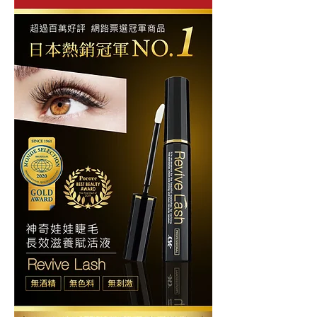
一
促
HK$860.00
HK$688.00
般
銷
價
價
格
格
瀏覽詳細資料