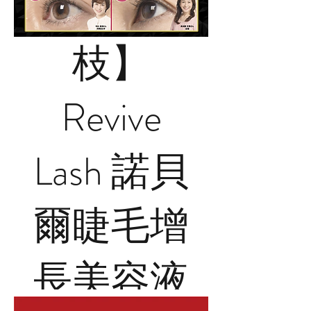
量過百萬
枝】
買二送一
Revive
Lash 諾貝
爾睫毛增
長美容液