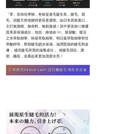
「零」添加化學物，有效促進毛髮生長，睫毛、眉
毛、頭髮天然地變得更長更濃密。由日本原裝進口，
主打無酒精、無色料、無刺激感！其中更添加10種優
質美容保濕成分，包括：維他命 B5、玻尿酸、復活
之木萃取精華、秋葵萃取精華、明日葉萃取精華和甘
草酸鉀等，幫助睫毛鎖水保濕，滋潤受損的睫毛和皮
膚， 補充睫毛所需的滋養成分， 使睫毛强壯、濃
密、纖長，並看起來更加茂密水亮！
立即購買Revive Lash 諾貝爾睫毛增長美容液