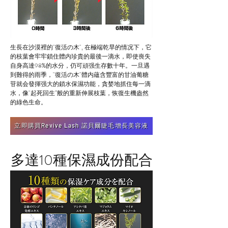
生長在沙漠裡的"復活の木", 在極端乾旱的情况下，它
的枝葉會牢牢鎖住體内珍貴的最後一滴水，即使喪失
自身高達98%的水分，仍可頑强生存數十年。一旦遇
到難得的雨季，"復活の木"體内蘊含豐富的甘油葡糖
苷就会發揮强大的鎖水保濕功能，貪婪地抓住每一滴
水，像"起死回生”般的重新伸展枝葉，恢復生機盎然
的綠色生命。
立即購買Revive Lash 諾貝爾睫毛增長美容液
多達10種保濕成份配合