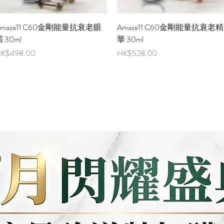
快速瀏覽
快速瀏覽
Amaze11 C60金剛能量抗衰老眼
Amaze11 C60金剛能量抗衰老精
 30ml
華 30ml
價格
價格
K$498.00
HK$528.00