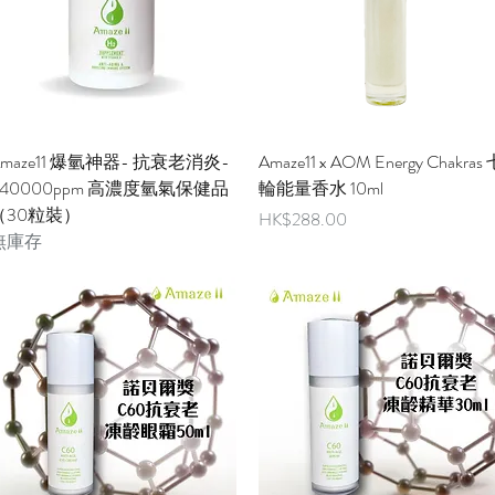
快速瀏覽
快速瀏覽
Amaze11 爆氫神器- 抗衰老消炎-
Amaze11 x AOM Energy Chakras
440000ppm 高濃度氫氣保健品
輪能量香水 10ml
（30粒裝）
價格
HK$288.00
無庫存