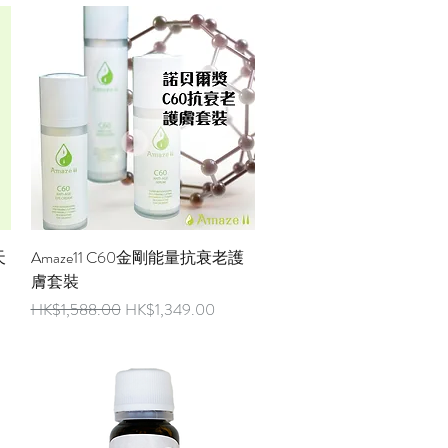
快速瀏覽
天
Amaze11 C60金剛能量抗衰老護
膚套裝
一般價格
促銷價格
HK$1,588.00
HK$1,349.00