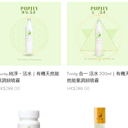
快速瀏覽
快速瀏覽
Purity 純淨・活水｜有機天然能
Trinity 合一·活水 200ml｜有機
量調頻噴霧
然能量調頻噴霧
價格
價格
K$288.00
HK$288.00