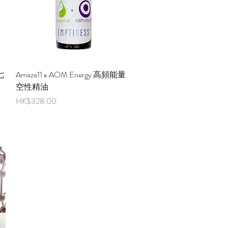
快速瀏覽
 七
Amaze11 x AOM Energy 高頻能量
空性精油
價格
HK$328.00