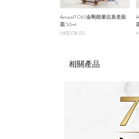
快速瀏覽
Amaze11 C60金剛能量抗衰老面
霜 50ml
霜
價格
HK$528.00
H
相關產品