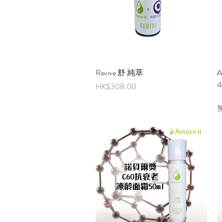
快速瀏覽
Revive 舒·純萃
價格
HK$308.00