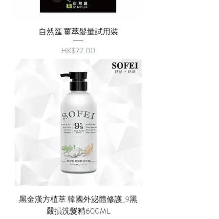
自然匯 薑萃髮量試用裝
價格
HK$77.00
黑金漢方植萃 韓國外泌體修護_9黑
嚴損洗髮精600ML