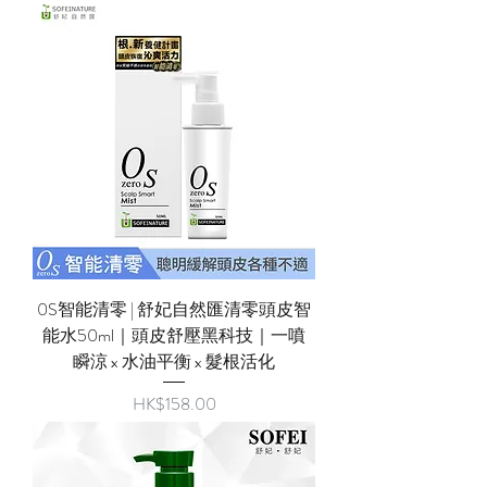
0S智能清零 | 舒妃自然匯清零頭皮智
能水50ml｜頭皮舒壓黑科技｜一噴
瞬涼 x 水油平衡 x 髮根活化
價格
HK$158.00