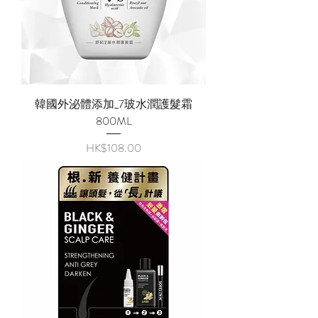
韓國外泌體添加_7玻水潤護髮霜
800ML
價格
HK$108.00