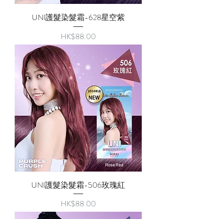
UNI護髮染髮霜-628星空紫
價格
HK$88.00
UNI護髮染髮霜-506玫瑰紅
價格
HK$88.00