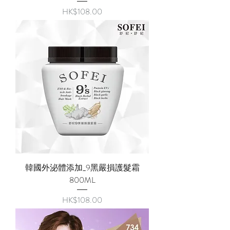
價格
HK$108.00
韓國外泌體添加_9黑嚴損護髮霜
800ML
價格
HK$108.00