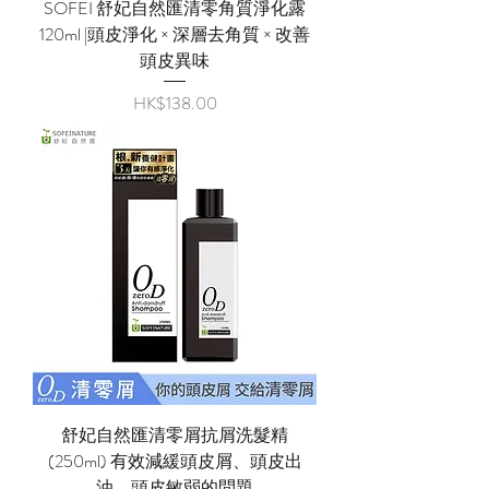
SOFEI 舒妃自然匯清零角質淨化露
120ml |頭皮淨化 × 深層去角質 × 改善
頭皮異味
價格
HK$138.00
舒妃自然匯清零屑抗屑洗髮精
(250ml) 有效減緩頭皮屑、頭皮出
油、頭皮敏弱的問題