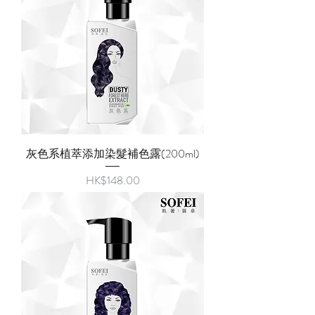
灰色系植萃添加染髮補色露(200ml)
價格
HK$148.00