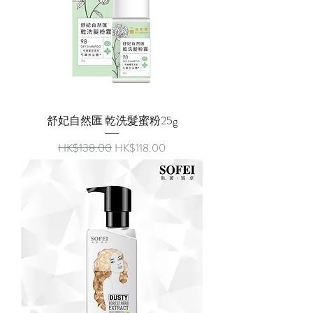
舒妃自然匯 乾洗髮蜜粉25g
一般價格
促銷價格
HK$138.00
HK$118.00