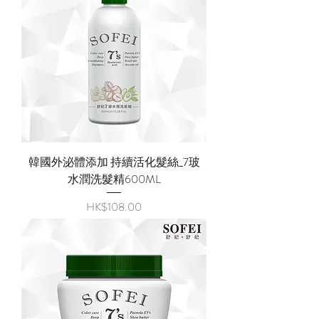
韓國外泌體添加 持續活化髮絲_7玻
水潤洗髮精600ML
價格
HK$108.00