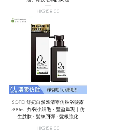
價格
HK$158.00
SOFEI 舒妃自然匯清零仿胜浴髮露
300ml | 炸裂小細毛・豐盈重現｜仿
生胜肽 × 髮絲回彈 × 髮根強化
價格
HK$158.00