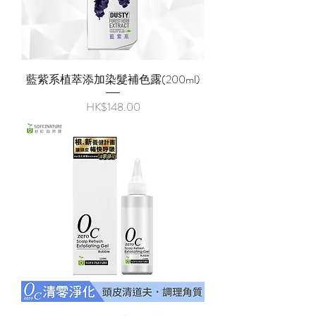
藍紫系植萃添加染髮補色露(200ml)
價格
HK$148.00