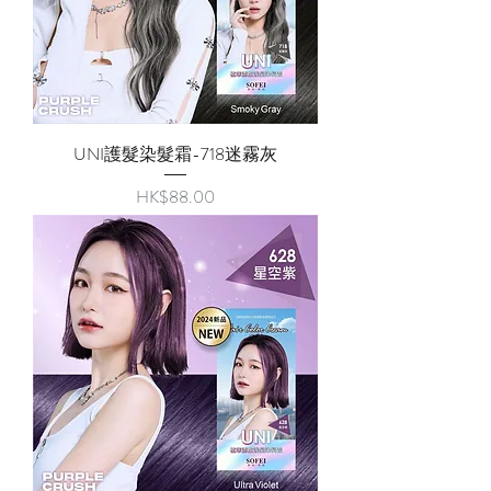
UNI護髮染髮霜-718迷霧灰
價格
HK$88.00