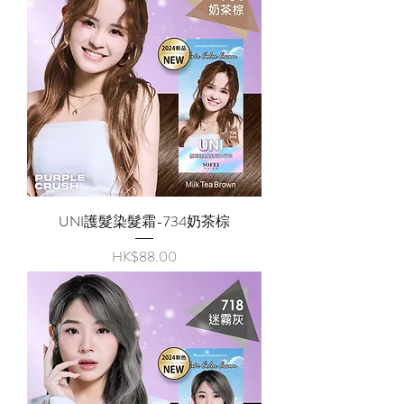
UNI護髮染髮霜-734奶茶棕
價格
HK$88.00