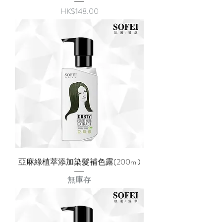
價格
HK$148.00
亞麻綠植萃添加染髮補色露(200ml)
無庫存