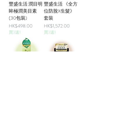
豐盛生活 潤目明
豐盛生活 《全方
眸極潤美目素
位防脫X生髮》
(30包裝)
套裝
價格
價格
HK$498.00
HK$1,572.00
買3送1
買3送1
豐盛生活 煥髮奇
豐盛生活 煥髮奇
蹟生髮潤黑激活
蹟注養修護防脫
精華噴霧(80ML)
髮膜(200ML)
價格
價格
HK$598.00
HK$238.00
買3送1
買3送1