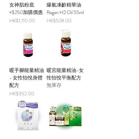
女神肌粉底
爆氫凍齡精華油
+$250加購價惠
Regen H2 Oil 55ml
價格
價格
HK$1,110.00
HK$528.00
暖手腳能量精油
暖宮能量精油-女
- 女性怡悅身體
性怡悅平衡配方
配方
無庫存
價格
HK$352.00