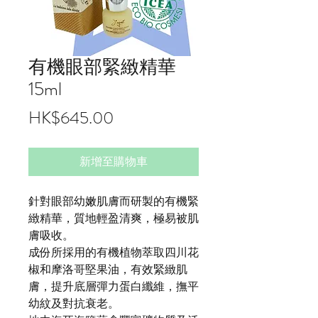
有機眼部緊緻精華
15ml
價
HK$645.00
格
新增至購物車
針對眼部幼嫩肌膚而研製的有機緊
緻精華，質地輕盈清爽，極易被肌
膚吸收。
成份所採用的有機植物萃取四川花
椒和摩洛哥堅果油，有效緊緻肌
膚，提升底層彈力蛋白纖維，撫平
幼紋及對抗衰老。