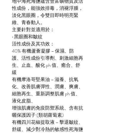
地中海死海鹽蘊含豐富礦物質及活
性成份，能強效排毒，消褪浮腫，
淡化黑眼圈，令雙目即時明亮緊
緻、青春動人。
主要針對並適用於：
‧ 黑眼圈和皺紋
活性成份及其功效：
40% 有機蘆薈凝膠 – 保濕、防
護、活性成份引導劑、刺激細胞再
生、止血、酸化 ph 值、癒合、舒
緩
有機摩洛哥堅果油 – 滋養、抗氧
化、改善肌膚彈性、潤膚、爽膚、
細胞再生、重新調整肌膚 ph 值、
液化皮脂、
增強肌膚的免疫防禦系統、含有抗
曬保護因子 (類胡蘿蔔素)
有機四川花椒提取液 – 擊退皺紋、
舒緩、減少對冷熱的敏感性死海鹽