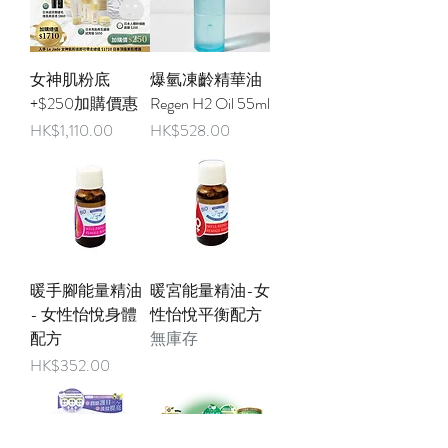
女神肌粉底
爆氫凍齡精華油
+$250加購價惠
Regen H2 Oil 55ml
價格
價格
HK$1,110.00
HK$528.00
暖手腳能量精油
暖宮能量精油-女
- 女性怡悅身體
性怡悅平衡配方
配方
無庫存
價格
HK$352.00