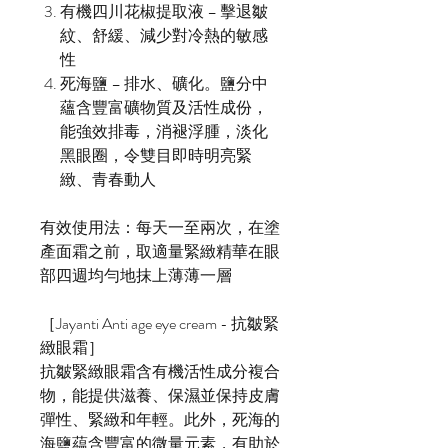
有機四川花椒提取液 – 擊退皺
紋、舒緩、減少對冷熱的敏感
性
死海鹽 – 排水、礦化。鹽分中
蘊含豐富礦物質及活性成份，
能強效排毒，消褪浮腫，淡化
黑眼圈，令雙目即時明亮緊
緻、青春動人
有效使用法：每天一至兩次，在塗
產面霜之前，取適量緊緻精華在眼
部四週均勻地抹上薄薄一層
［Jayanti Anti age eye cream - 抗皺緊
緻眼霜］
抗皺緊緻眼霜含有機活性成分複合
物，能提供滋養、保濕並保持皮膚
彈性、緊緻和年輕。此外，死海的
海鹽藴含豐富的微量元素，有助於