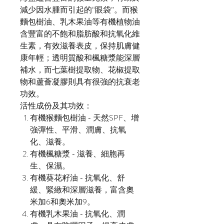
減少因水腫而引起的“眼袋”。而猴
麵包樹油、乳木果油等有機植物油
含豐富的不飽和脂肪酸和抗氧化維
生素，有效滋養表皮，保持肌膚健
康年輕；透明質酸和楓糖漿能深層
補水，而七葉樹提取物、花椒提取
物和蘆薈凝膠則具有很強的抗衰老
功效。
活性成份及其功效：
有機猴麵包樹油 - 天然SPF、增
強彈性、平滑、潤膚、抗氧
化、滋養。
有機楓糖漿 - 滋養、細胞再
生、保濕。
有機葵花籽油 - 抗氧化、舒
緩、緊緻和深層滋養，富含奧
米加6和奧米加9。
有機乳木果油 - 抗氧化、潤