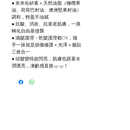
● 奈米化矽素＋天然油脂（橄欖果
油、荷荷巴籽油、澳洲堅果籽油）
調和，輕盈不油膩
● 抗皺、消炎、抗衰老肌膚，一滴
轉化自由基侵襲
● 濕髮護理・乾髮護理都OK，隨
手一抹就是損傷修護＋光澤＋服貼
三效合一
● 頭髮變得超閃亮，肌膚也跟著水
潤透亮，凍齡感直接up up！