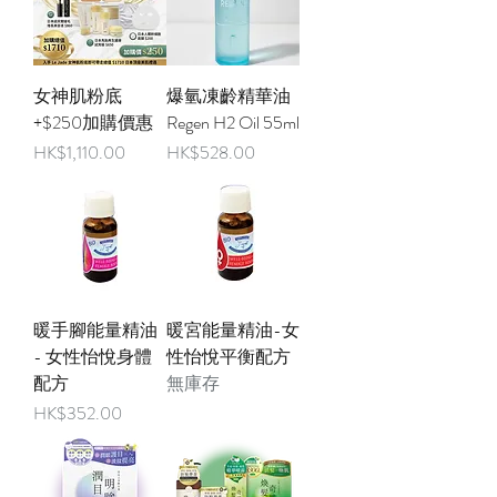
女神肌粉底
爆氫凍齡精華油
+$250加購價惠
Regen H2 Oil 55ml
價格
價格
HK$1,110.00
HK$528.00
暖手腳能量精油
暖宮能量精油-女
- 女性怡悅身體
性怡悅平衡配方
配方
無庫存
價格
HK$352.00