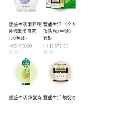
豐盛生活 潤目明
豐盛生活 《全方
眸極潤美目素
位防脫X生髮》
(30包裝)
套裝
價格
價格
HK$498.00
HK$1,572.00
買3送1
買3送1
豐盛生活 煥髮奇
豐盛生活 煥髮奇
蹟生髮潤黑激活
蹟注養修護防脫
精華噴霧(80ML)
髮膜(200ML)
價格
價格
HK$598.00
HK$238.00
買3送1
買3送1