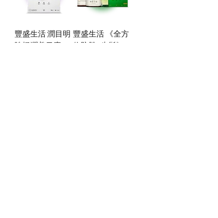
豐盛生活 潤目明
豐盛生活 《全方
眸極潤美目素
位防脫X生髮》
(30包裝)
套裝
價格
價格
HK$498.00
HK$1,572.00
買3送1
買3送1
豐盛生活 煥髮奇
豐盛生活 煥髮奇
蹟生髮潤黑激活
蹟注養修護防脫
精華噴霧(80ML)
髮膜(200ML)
價格
價格
HK$598.00
HK$238.00
買3送1
買3送1