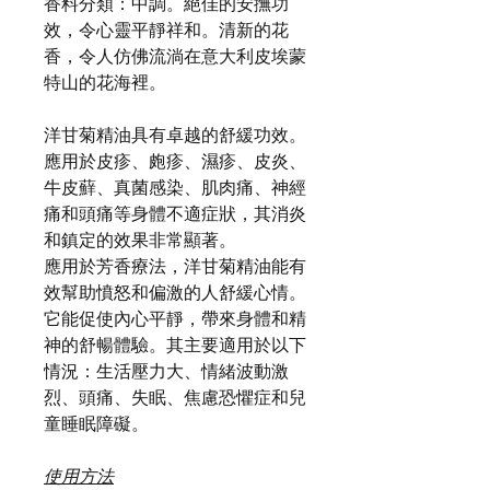
香料分類：中調。絕佳的安撫功
效，令心靈平靜祥和。清新的花
香，令人仿佛流淌在意大利皮埃蒙
特山的花海裡。
洋甘菊精油具有卓越的舒緩功效。
應用於皮疹、皰疹、濕疹、皮炎、
牛皮蘚、真菌感染、肌肉痛、神經
痛和頭痛等身體不適症狀，其消炎
和鎮定的效果非常顯著。
應用於芳香療法，洋甘菊精油能有
效幫助憤怒和偏激的人舒緩心情。
它能促使內心平靜，帶來身體和精
神的舒暢體驗。其主要適用於以下
情況：生活壓力大、情緒波動激
烈、頭痛、失眠、焦慮恐懼症和兒
童睡眠障礙。
使用方法