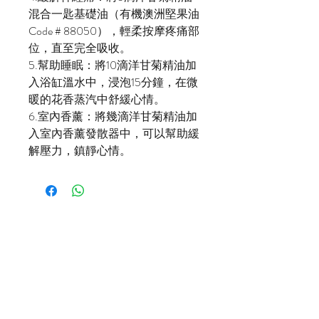
混合一匙基礎油（有機澳洲堅果油
Code # 88050），輕柔按摩疼痛部
位，直至完全吸收。
5.幫助睡眠：將10滴洋甘菊精油加
入浴缸溫水中，浸泡15分鐘，在微
暖的花香蒸汽中舒緩心情。
6.室內香薰：將幾滴洋甘菊精油加
入室內香薰發散器中，可以幫助緩
解壓力，鎮靜心情。