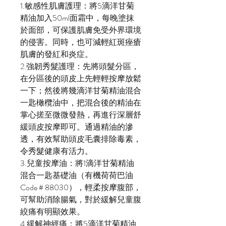
1.敏感性肌膚護理：將5滴洋甘菊
精油加入50ml面霜中，每晚塗抹
於面部，可保護肌膚免受外界環境
的侵害。同時，也可減輕紅斑痤瘡
肌膚的發紅和炎症。
2.強韌秀髮護理：先將頭髮分區，
在分區後的頭皮上先輕輕按摩放鬆
一下；然後將幾滴洋甘菊精油混合
一匙橄欖油中，把混合後的精油在
掌心搓至微微發熱，再進行深層舒
緩頭皮按摩即可。通過精油的滲
透，有效幫助頭皮毛囊排除毒素，
令秀髮健康有活力。
3.兒童按摩油：將1滴洋甘菊精油
混合一匙基礎油（有機荷荷巴油
Code # 88030），輕柔按摩腹部，
可幫助消除腸氣，對於緩解兒童腹
絞痛有明顯效果。
4.緩解神經痛：將5滴洋甘菊精油