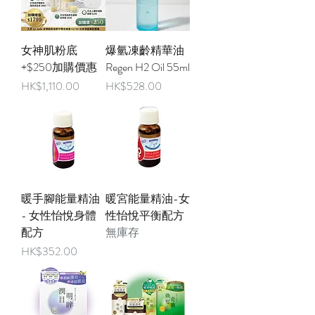
女神肌粉底
爆氫凍齡精華油
+$250加購價惠
Regen H2 Oil 55ml
價格
價格
HK$1,110.00
HK$528.00
暖手腳能量精油
暖宮能量精油-女
- 女性怡悅身體
性怡悅平衡配方
配方
無庫存
價格
HK$352.00