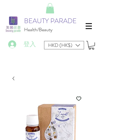
BEAUTY PARADE
Health/Beauty
登入
HKD (HK$)