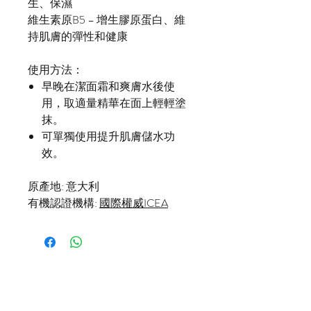
生、保濕
維生素原B5 – 增生膠原蛋白、維
持肌膚的彈性和健康
使用方法：
早晚在潔面霜和爽膚水後使
用，取適量精華在面上輕輕塗
抹。
可單獨使用提升肌膚儲水功
效。
原產地: 意大利
有機認證機構:
國際權威ICEA