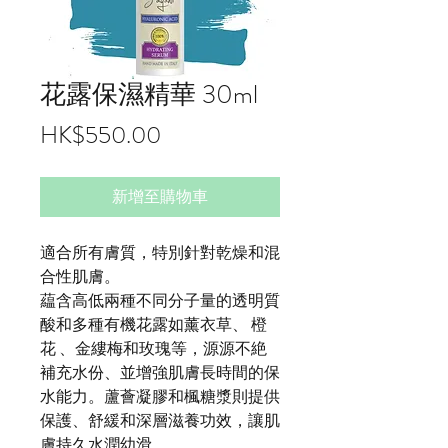
花露保濕精華 30ml
價
HK$550.00
格
新增至購物車
適合所有膚質，特別針對乾燥和混
合性肌膚。
藴含高低兩種不同分子量的透明質
酸和多種有機花露如薰衣草、 橙
花 、金縷梅和玫瑰等，源源不絶
補充水份、並增強肌膚長時間的保
水能力。蘆薈凝膠和楓糖漿則提供
保護、舒緩和深層滋養功效，讓肌
膚持久水潤幼滑。