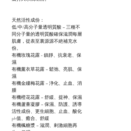
天然活性成份：
低/中/高分子量透明質酸 – 三種不
同分子量的透明質酸確保滋潤每層
肌膚，從表至裏源源不絶補充水
份。
有機玫瑰花露 - 鎮靜、抗衰老、保
濕
有機薰衣草花露 – 鬆弛、亮肌、保
濕
有機金縷梅花露 – 浄化、止血、消
腫
有機橙花花露 – 舒緩、提神、保濕
有機蘆薈凝膠 – 保濕、防護、誘導
活性成份、更生細胞、止血、酸化
ph值、癒合、舒緩
有機楓糖漿 – 滋潤、剌激細胞再