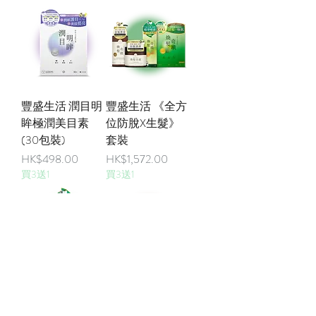
豐盛生活 潤目明
豐盛生活 《全方
眸極潤美目素
位防脫X生髮》
(30包裝)
套裝
價格
價格
HK$498.00
HK$1,572.00
買3送1
買3送1
豐盛生活 煥髮奇
豐盛生活 煥髮奇
蹟生髮潤黑激活
蹟注養修護防脫