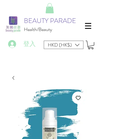
BEAUTY PARADE
Health/Beauty
登入
HKD (HK$)