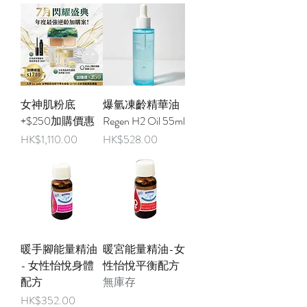
女神肌粉底
爆氫凍齡精華油
+$250加購價惠
Regen H2 Oil 55ml
價格
價格
HK$1,110.00
HK$528.00
暖手腳能量精油
暖宮能量精油-女
- 女性怡悅身體
性怡悅平衡配方
配方
無庫存
價格
HK$352.00