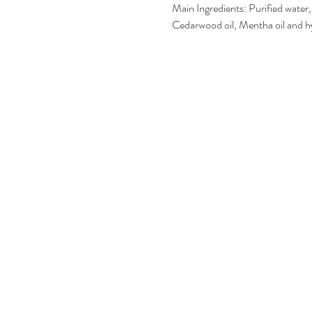
Main Ingredients: Purified water, T
Cedarwood oil, Mentha oil and h