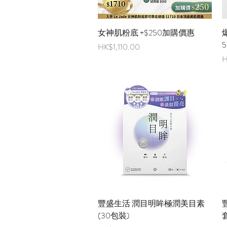
快速瀏覽
女神肌粉底 +$250加購價惠
爆
5
價格
HK$1,110.00
H
快速瀏覽
豐盛生活 潤目明眸極潤美目素
(30包裝)