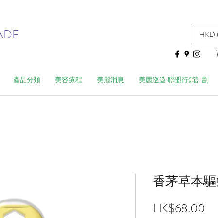
ADE
HKD 
產品分類
美容療程
美麗消息
美麗巡遊 聯盟行銷計劃
香茅草本驅蚊
價
HK$68.00