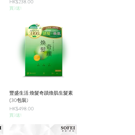
價格
HK$238.00
買3送1
快速瀏覽
豐盛生活 煥髮奇蹟煥肌生髮素
(30包裝)
價格
HK$498.00
買3送1