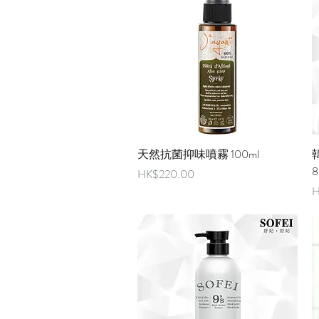
快速瀏覽
天然抗菌抑味噴霧 100ml
8
價格
HK$220.00
H