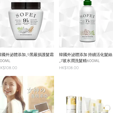
快速瀏覽
快速瀏覽
韓國外泌體添加_9黑嚴損護髮霜
韓國外泌體添加 持續活化髮絲
00ML
_7玻水潤洗髮精600ML
價格
價格
K$108.00
HK$108.00