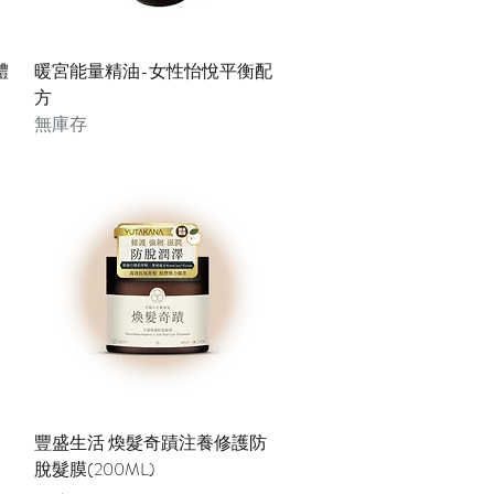
快速瀏覽
體
暖宮能量精油-女性怡悅平衡配
方
無庫存
快速瀏覽
豐盛生活 煥髮奇蹟注養修護防
脫髮膜(200ML)