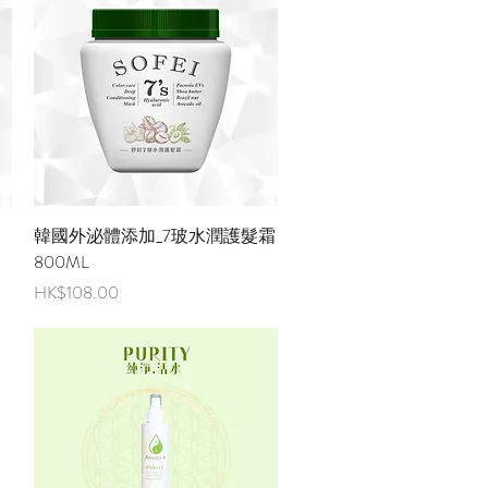
快速瀏覽
韓國外泌體添加_7玻水潤護髮霜
800ML
價格
HK$108.00