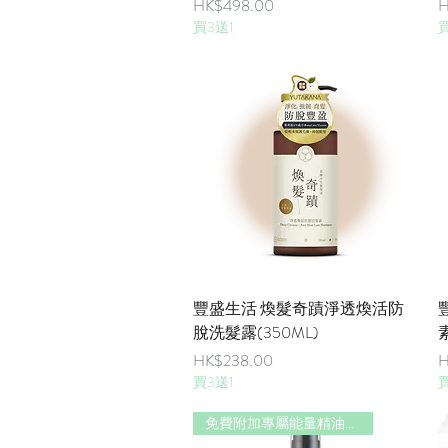
價格
HK$498.00
H
買3送1
買
快速瀏覽
豐盛生活 煥髮奇蹟淨透煥活防
脫洗髮露(350ML)
價格
HK$238.00
H
買3送1
買
免費附加專屬能量精油香味