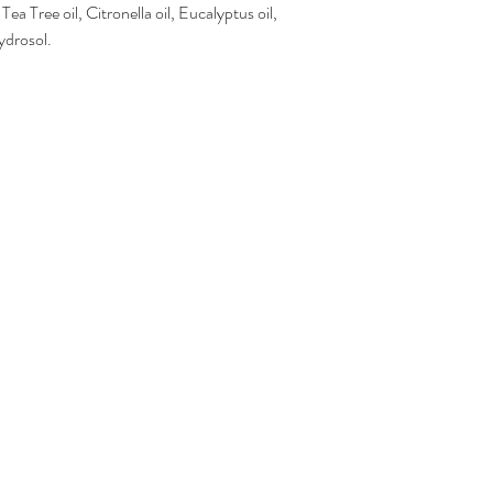
ea Tree oil, Citronella oil, Eucalyptus oil,
ydrosol.