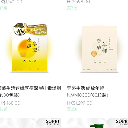
價格
價格
K$1,572.00
HK$598.00
3送1
買3送1
快速瀏覽
快速瀏覽
豐盛生活速纖享瘦深層排毒燃脂
豐盛生活 綻放年輕
素(30包裝)
NMN18000(60粒裝)
價格
價格
K$468.00
HK$1,299.00
3送1
買3送1