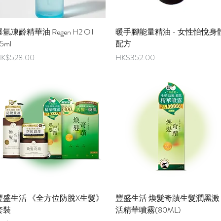
快速瀏覽
快速瀏覽
氫凍齡精華油 Regen H2 Oil
暖手腳能量精油 - 女性怡悅身
5ml
配方
價格
價格
K$528.00
HK$352.00
快速瀏覽
快速瀏覽
豐盛生活 《全方位防脫X生髮》
豐盛生活 煥髮奇蹟生髮潤黑激
套裝
活精華噴霧(80ML)