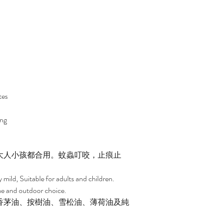
tes
ing
大人小孩都合用。蚊蟲叮咬，止痕止
y mild, Suitable for adults and children.
me and outdoor choice.
香茅油、按樹油、雪松油、薄荷油及純