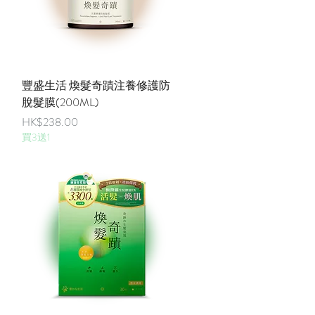
快速瀏覽
豐盛生活 煥髮奇蹟注養修護防
脫髮膜(200ML)
價格
HK$238.00
買3送1