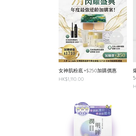
快速瀏覽
女神肌粉底 +$250加購價惠
爆
5
價格
HK$1,110.00
H