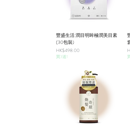
快速瀏覽
豐盛生活 潤目明眸極潤美目素
(30包裝)
價格
HK$498.00
H
買3送1
買