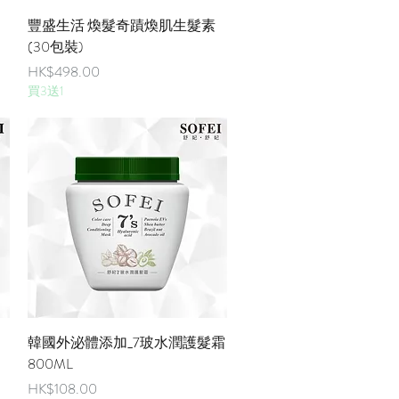
快速瀏覽
豐盛生活 煥髮奇蹟煥肌生髮素
(30包裝)
價格
HK$498.00
買3送1
快速瀏覽
韓國外泌體添加_7玻水潤護髮霜
800ML
價格
HK$108.00