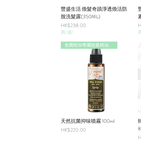
快速瀏覽
豐盛生活 煥髮奇蹟淨透煥活防
脫洗髮露(350ML)
價格
HK$238.00
H
買3送1
買
免費附加專屬能量精油香味
快速瀏覽
天然抗菌抑味噴霧 100ml
8
價格
HK$220.00
H