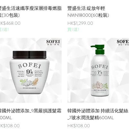
快速瀏覽
快速瀏覽
豐盛生活速纖享瘦深層排毒燃脂
豐盛生活 綻放年輕
素(30包裝)
NMN18000(60粒裝)
價格
價格
K$468.00
HK$1,299.00
3送1
買3送1
快速瀏覽
快速瀏覽
韓國外泌體添加_9黑嚴損護髮霜
韓國外泌體添加 持續活化髮絲
00ML
_7玻水潤洗髮精600ML
價格
價格
K$108.00
HK$108.00