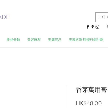
ADE
HKD 
產品分類
美容療程
美麗消息
美麗巡遊 聯盟行銷計劃
香茅萬用膏 1
價
HK$48.00