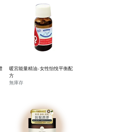
快速瀏覽
體
暖宮能量精油-女性怡悅平衡配
方
無庫存