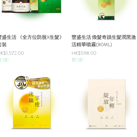
快速瀏覽
快速瀏覽
豐盛生活 《全方位防脫X生髮》
豐盛生活 煥髮奇蹟生髮潤黑激
套裝
活精華噴霧(80ML)
價格
價格
K$1,572.00
HK$598.00
3送1
買3送1