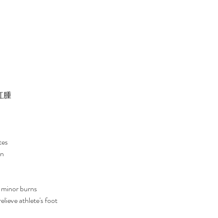
紅腫
tes
on
g minor burns
relieve athlete's foot