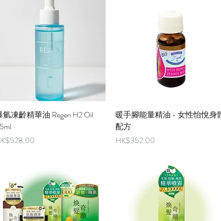
快速瀏覽
快速瀏覽
氫凍齡精華油 Regen H2 Oil
暖手腳能量精油 - 女性怡悅身
5ml
配方
價格
價格
K$528.00
HK$352.00