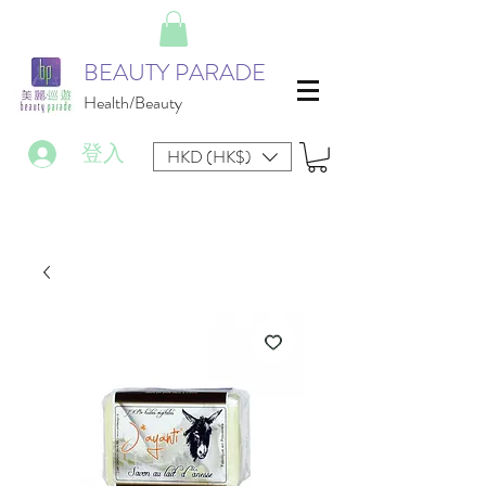
BEAUTY PARADE
Health/Beauty
登入
HKD (HK$)