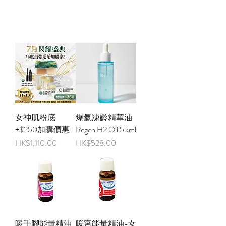
女神肌粉底
爆氫凍齡精華油
+$250加購價惠
Regen H2 Oil 55ml
價格
價格
HK$1,110.00
HK$528.00
暖手腳能量精油
暖宮能量精油-女