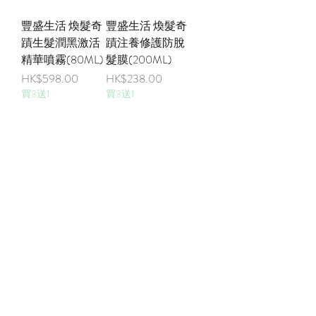
豐盛生活 煥髮奇
豐盛生活 煥髮奇
蹟生髮潤黑激活
蹟注養修護防脫
精華噴霧(80ML)
髮膜(200ML)
價格
價格
HK$598.00
HK$238.00
買3送1
買3送1
豐盛生活 煥髮奇
豐盛生活速纖享
蹟淨透煥活防脫
瘦深層排毒燃脂
洗髮露(350ML)
素(30包裝)
價格
價格
HK$238.00
HK$468.00
買3送1
買3送1
載入更多