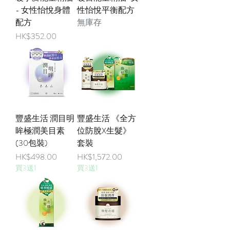
- 女性怡悅身體
性怡悅平衡配方
配方
無庫存
價格
HK$352.00
豐盛生活 潤目明
豐盛生活 《全方
眸極潤美目素
位防脫X生髮》
(30包裝)
套裝
價格
價格
HK$498.00
HK$1,572.00
買3送1
買3送1