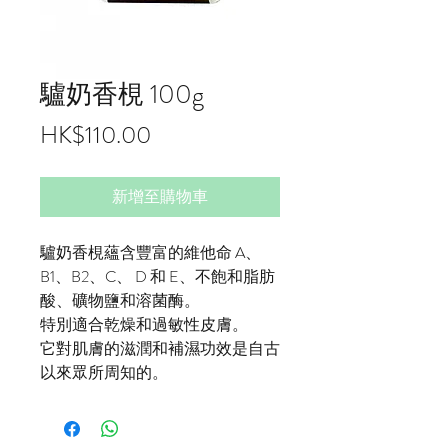
驢奶香梘 100g
價
HK$110.00
格
新增至購物車
驢奶香梘蘊含豐富的維他命 A、
B1、B2、C、 D 和 E、不飽和脂肪
酸、礦物鹽和溶菌酶。
特別適合乾燥和過敏性皮膚。
它對肌膚的滋潤和補濕功效是自古
以來眾所周知的。