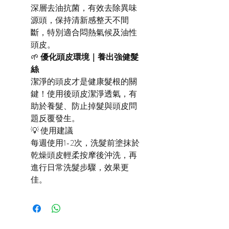
深層去油抗菌，有效去除異味
源頭，保持清新感整天不間
斷，特別適合悶熱氣候及油性
頭皮。
🌱
優化頭皮環境｜養出強健髮
絲
潔淨的頭皮才是健康髮根的關
鍵！使用後頭皮潔淨透氣，有
助於養髮、防止掉髮與頭皮問
題反覆發生。
💡 使用建議
每週使用1-2次，洗髮前塗抹於
乾燥頭皮輕柔按摩後沖洗，再
進行日常洗髮步驟，效果更
佳。