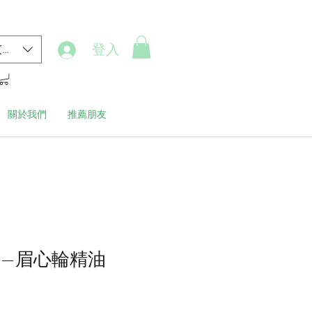
登入
(HK$)
關於我們
推薦朋友
油—眉心輪精油
價