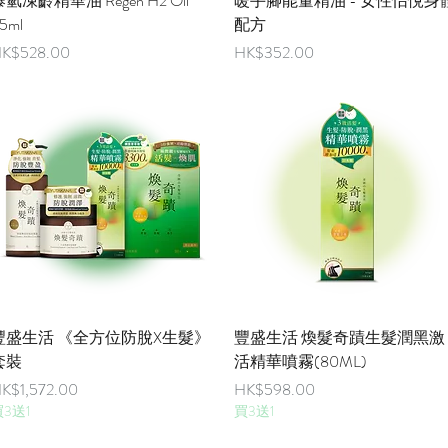
氫凍齡精華油 Regen H2 Oil
暖手腳能量精油 - 女性怡悅身
5ml
配方
價格
價格
K$528.00
HK$352.00
快速瀏覽
快速瀏覽
豐盛生活 《全方位防脫X生髮》
豐盛生活 煥髮奇蹟生髮潤黑激
套裝
活精華噴霧(80ML)
價格
價格
K$1,572.00
HK$598.00
3送1
買3送1