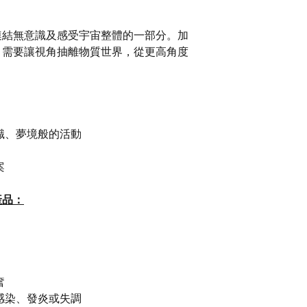
連結無意識及感受宇宙整體的一部分。加
。需要讓視角抽離物質世界，從更高角度
。
識、夢境般的活動
案
產品：
奮
感染、發炎或失調