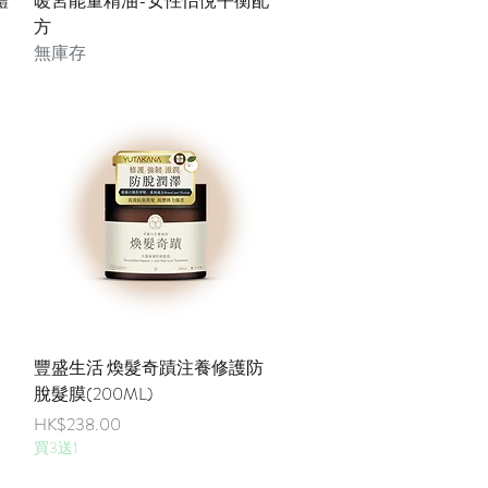
體
暖宮能量精油-女性怡悅平衡配
方
無庫存
快速瀏覽
豐盛生活 煥髮奇蹟注養修護防
脫髮膜(200ML)
價格
HK$238.00
買3送1