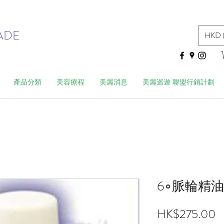
ADE
HKD 
產品分類
美容療程
美麗消息
美麗巡遊 聯盟行銷計劃
6∘脈輪精
HK$275.00