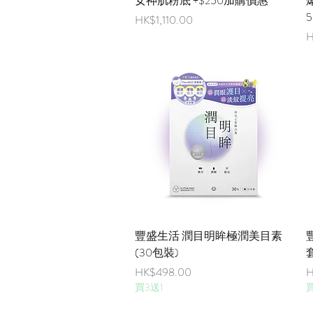
女神肌粉底 +$250加購價惠
爆
5
價格
HK$1,110.00
H
快速瀏覽
豐盛生活 潤目明眸極潤美目素
(30包裝)
價格
HK$498.00
H
買3送1
買