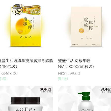
快速瀏覽
快速瀏覽
豐盛生活速纖享瘦深層排毒燃脂
豐盛生活 綻放年輕
素(30包裝)
NMN18000(60粒裝)
價格
價格
K$468.00
HK$1,299.00
3送1
買3送1