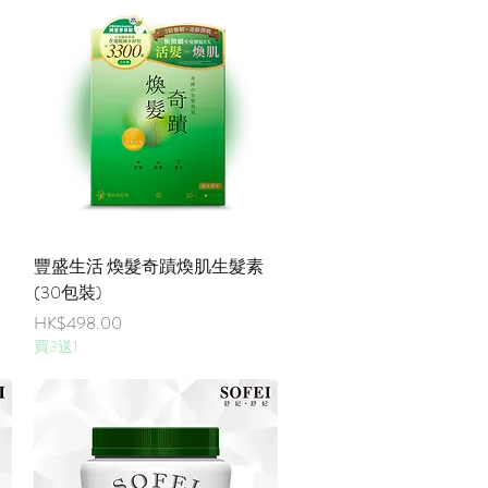
快速瀏覽
豐盛生活 煥髮奇蹟煥肌生髮素
(30包裝)
價格
HK$498.00
買3送1