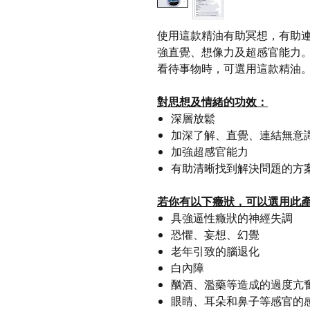
使用這款精油有助冥想，有助
強直覺、想像力及超感官能力
看待事物時，可選用這款精油
對思想及情緒的功效：
深層放鬆
加深了解、直覺、連結無意
加強超感官能力
有助清晰找到解決問題的方
若你有以下癥狀，可以選用此
具強逼性癥狀的神經失調
恐懼、妄想、幻覺
老年引致的腦退化
白內障
酗酒、濫藥等造成的過度亢
眼睛、耳朵和鼻子等感官的