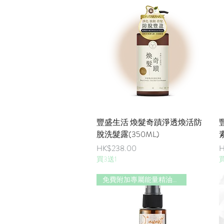
快速瀏覽
豐盛生活 煥髮奇蹟淨透煥活防
脫洗髮露(350ML)
價格
HK$238.00
H
買3送1
買
免費附加專屬能量精油香味