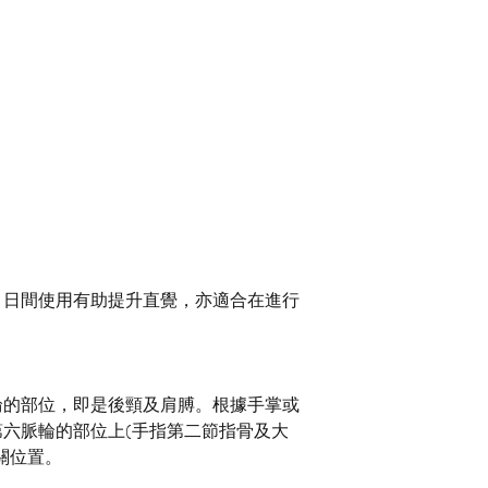
；日間使用有助提升直覺，亦適合在進行
輪的部位，即是後頸及肩膊。根據手掌或
第六脈輪的部位上
(
手指第二節指骨及大
關位置。