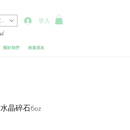
登入
(HK$)
關於我們
推薦朋友
始水晶碎石6oz
價