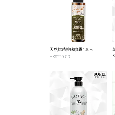
快速瀏覽
天然抗菌抑味噴霧 100ml
8
價格
HK$220.00
H