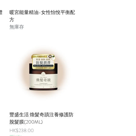
快速瀏覽
體
暖宮能量精油-女性怡悅平衡配
方
無庫存
快速瀏覽
豐盛生活 煥髮奇蹟注養修護防
脫髮膜(200ML)
價格
HK$238.00