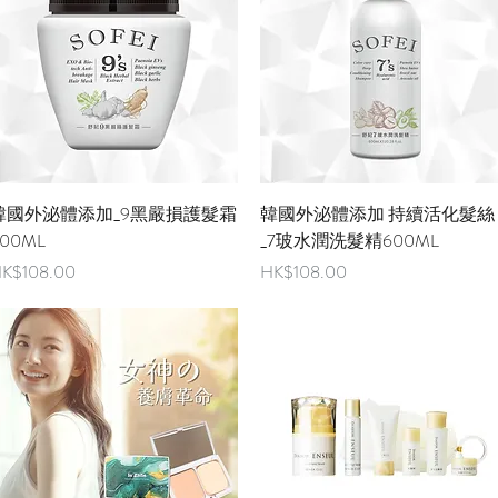
快速瀏覽
快速瀏覽
韓國外泌體添加_9黑嚴損護髮霜
韓國外泌體添加 持續活化髮絲
00ML
_7玻水潤洗髮精600ML
價格
價格
K$108.00
HK$108.00