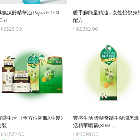
快速瀏覽
快速瀏覽
氫凍齡精華油 Regen H2 Oil
暖手腳能量精油 - 女性怡悅身
5ml
配方
價格
價格
K$528.00
HK$352.00
快速瀏覽
快速瀏覽
豐盛生活 《全方位防脫X生髮》
豐盛生活 煥髮奇蹟生髮潤黑激
套裝
活精華噴霧(80ML)
價格
價格
K$1,572.00
HK$598.00