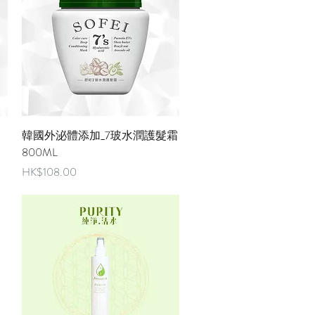
快速瀏覽
韓國外泌體添加_7玻水潤護髮霜
800ML
價格
HK$108.00