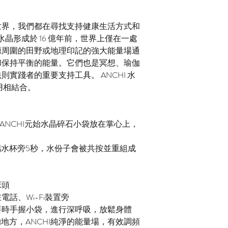
今世界，我們都在尋找支持健康生活方式和
 水晶形成於 16 億年前，世界上僅在一處
源周圍的田野或地理印記的強大能量場通
和保持平衡的能量。它們也是冥想、瑜伽
實踐者的重要支持工具。 ANCHI 水
應用相結合。
把ANCHI元始水晶碎石小袋放在掌心上，
玻璃水杯旁5秒，水份子會被共按並重組成
床頭
電話、Wi-Fi裝置旁
需要時手握小袋，進行深呼吸，放鬆身體
的地方，ANCHI純淨的能量場，有效調頻