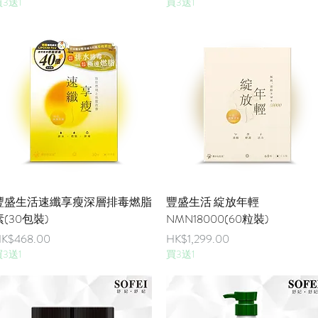
3送1
買3送1
快速瀏覽
快速瀏覽
豐盛生活速纖享瘦深層排毒燃脂
豐盛生活 綻放年輕
素(30包裝)
NMN18000(60粒裝)
價格
價格
K$468.00
HK$1,299.00
3送1
買3送1