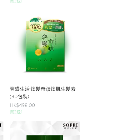
買3送1
快速瀏覽
豐盛生活 煥髮奇蹟煥肌生髮素
(30包裝)
價格
HK$498.00
買3送1