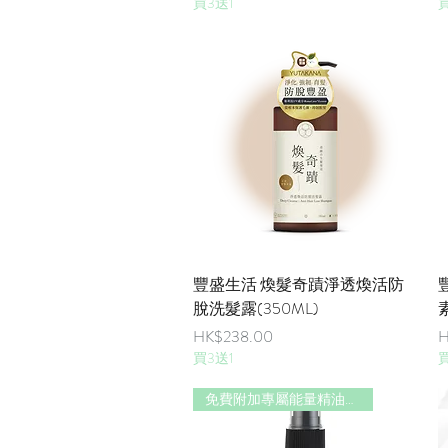
買3送1
買
快速瀏覽
豐盛生活 煥髮奇蹟淨透煥活防
脫洗髮露(350ML)
價格
HK$238.00
H
買3送1
買
免費附加專屬能量精油香味