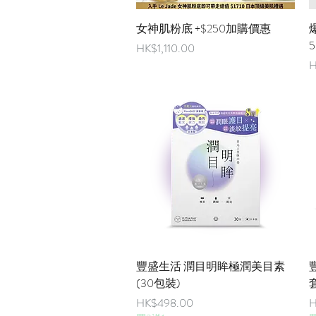
快速瀏覽
女神肌粉底 +$250加購價惠
爆
5
價格
HK$1,110.00
H
快速瀏覽
豐盛生活 潤目明眸極潤美目素
(30包裝)
價格
HK$498.00
H