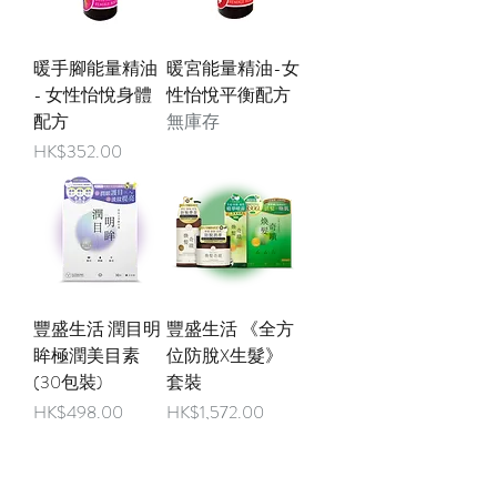
暖手腳能量精油
暖宮能量精油-女
- 女性怡悅身體
性怡悅平衡配方
配方
無庫存
價格
HK$352.00
豐盛生活 潤目明
豐盛生活 《全方
眸極潤美目素
位防脫X生髮》
(30包裝)
套裝
價格
價格
HK$498.00
HK$1,572.00
買3送1
買3送1