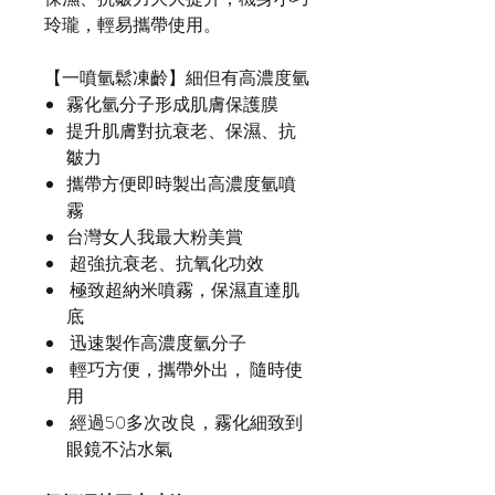
玲瓏，輕易攜帶使用。
【一噴氫鬆凍齡】細但有高濃度氫
霧化氫分子形成肌膚保護膜
提升肌膚對抗衰老、保濕、抗
皺力
攜帶方便即時製出高濃度氫噴
霧
台灣女人我最大粉美賞
超強抗衰老、抗氧化功效
極致超納米噴霧，保濕直達肌
底
迅速製作高濃度氫分子
輕巧方便，攜帶外出， 隨時使
用
經過50多次改良，霧化細致到
眼鏡不沾水氣