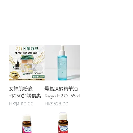
女神肌粉底
爆氫凍齡精華油
+$250加購價惠
Regen H2 Oil 55ml
價格
價格
HK$1,110.00
HK$528.00