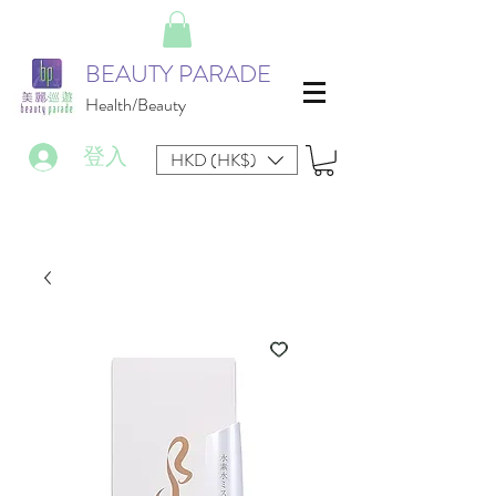
BEAUTY PARADE
Health/Beauty
登入
HKD (HK$)