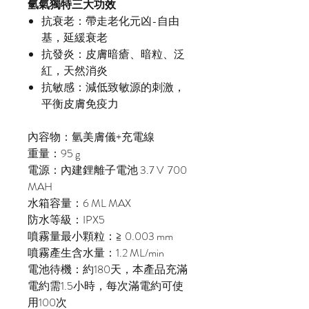
氫氣獨特三大功效
抗衰老：帶走老化元凶-自由
基，延緩衰老
抗發炎：皮膚暗瘡、暗粒、泛
紅，天然消炎
抗敏感：減低致敏源的刺激，
平衡皮膚免疫力
內容物：氫美膚儀+充電線
重量：95 g
電源：內建鋰離子電池 3.7 V 700
MAH
水箱容量：6 ML MAX
防水等級：IPX5
噴霧量最小顆粒：≧ 0.003 mm
噴霧產生含水量：1.2 ML/min
電池待機：約180天，本產品充滿
電約需1.5小時，每次滿電約可使
用100次