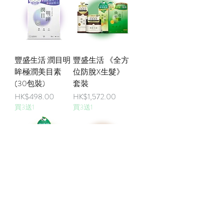
豐盛生活 潤目明
豐盛生活 《全方
眸極潤美目素
位防脫X生髮》
(30包裝)
套裝
價格
價格
HK$498.00
HK$1,572.00
買3送1
買3送1
豐盛生活 煥髮奇
豐盛生活 煥髮奇
蹟生髮潤黑激活
蹟注養修護防脫
精華噴霧(80ML)
髮膜(200ML)