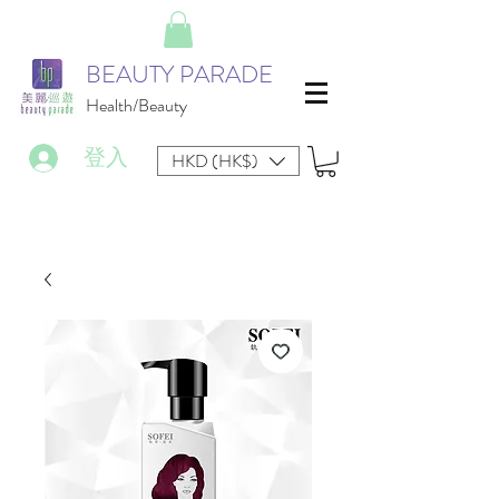
BEAUTY PARADE
Health/Beauty
登入
HKD (HK$)