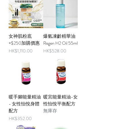
女神肌粉底
爆氫凍齡精華油
+$250加購價惠
Regen H2 Oil 55ml
價格
價格
HK$1,110.00
HK$528.00
暖手腳能量精油
暖宮能量精油-女
- 女性怡悅身體
性怡悅平衡配方
配方
無庫存
價格
HK$352.00