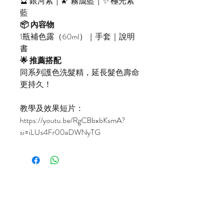
🔮 銀河紫｜🌠 霧靄藍｜✨ 極光紫
藍
📦 內容物
1瓶補色露（60ml）｜手套｜說明
書
🌟 推薦搭配
同系列護色洗髮精，延長髮色壽命
更持久！
教學及效果短片：
https://youtu.be/RgCBbxbKsmA?
si=iLUs4Fr00aDWNyTG