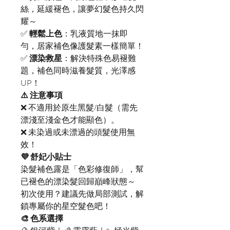
絲，延緩褪色，讓夢幻髮色持久閃
耀～
✅
輕鬆上色
：乳液質地一抹即
勻，居家補色像護髮素一樣簡單！
✅
漂染救星
：解決特殊色易褪難
題，補色同時滋養髮質，光澤感
UP！
⚠️ 注意事項
❌ 不適用於原生黑髮/白髮（需先
漂淺至淺金色才能顯色）。
❌ 未染過或未漂過的頭髮使用無
效！
💜 舒妃小貼士
染髮補色露是「色彩修復師」，幫
已褪色的漂染髮回歸巔峰狀態～
初次使用？建議先做局部測試，解
鎖專屬你的星空髮色吧！
🎨 色系選擇