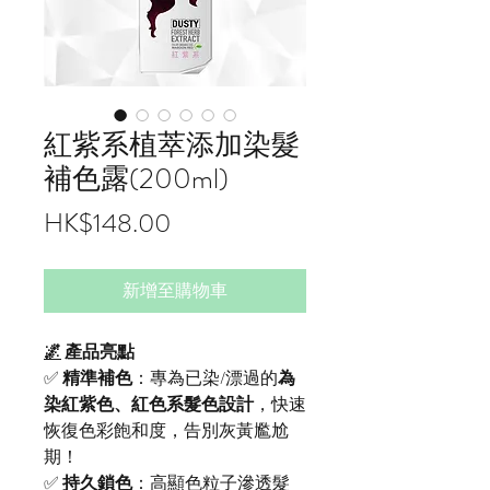
紅紫系植萃添加染髮
補色露(200ml)
價
HK$148.00
格
新增至購物車
🌌
產品亮點
✅
精準補色
：專為已染/漂過的
為
染紅紫色、紅色系髮色設計
，快速
恢復色彩飽和度，告別灰黃尷尬
期！
✅
持久鎖色
：高顯色粒子滲透髮