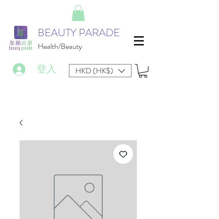
BEAUTY PARADE
Health/Beauty
登入
HKD (HK$)