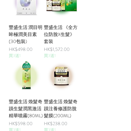
豐盛生活 潤目明
豐盛生活 《全方
眸極潤美目素
位防脫X生髮》
(30包裝)
套裝
價格
價格
HK$498.00
HK$1,572.00
買3送1
買3送1
豐盛生活 煥髮奇
豐盛生活 煥髮奇
蹟生髮潤黑激活
蹟注養修護防脫
精華噴霧(80ML)
髮膜(200ML)
價格
價格
HK$598.00
HK$238.00
買3送1
買3送1