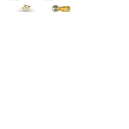
豐盛生活 煥髮奇
豐盛生活速纖享
蹟淨透煥活防脫
瘦深層排毒燃脂
洗髮露(350ML)
素(30包裝)
價格
價格
HK$238.00
HK$468.00
買3送1
買3送1
載入更多
關於我們