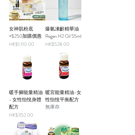
女神肌粉底
爆氫凍齡精華油
+$250加購價惠
Regen H2 Oil 55ml
價格
價格
HK$1,110.00
HK$528.00
暖手腳能量精油
暖宮能量精油-女
- 女性怡悅身體
性怡悅平衡配方
配方
無庫存
價格
HK$352.00