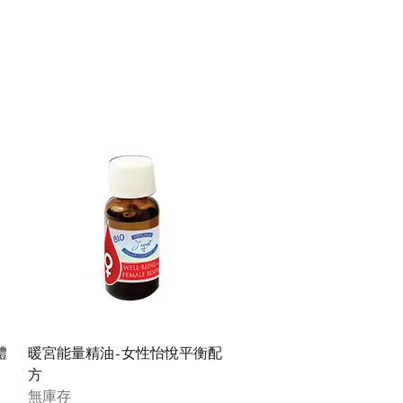
快速瀏覽
體
暖宮能量精油-女性怡悅平衡配
方
無庫存