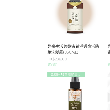
快速瀏覽
豐盛生活 煥髮奇蹟淨透煥活防
脫洗髮露(350ML)
價格
HK$238.00
H
買3送1
買
免費附加專屬能量精油香味