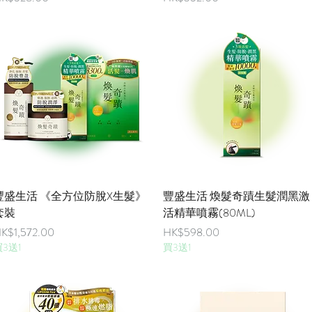
快速瀏覽
快速瀏覽
豐盛生活 《全方位防脫X生髮》
豐盛生活 煥髮奇蹟生髮潤黑激
套裝
活精華噴霧(80ML)
價格
價格
K$1,572.00
HK$598.00
3送1
買3送1