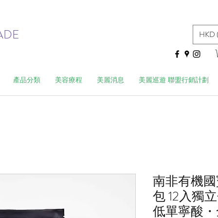
ADE
HKD 
產品分類
美容療程
美麗消息
美麗巡遊 聯盟行銷計劃
南非有機國
包 12入
低單寧酸・