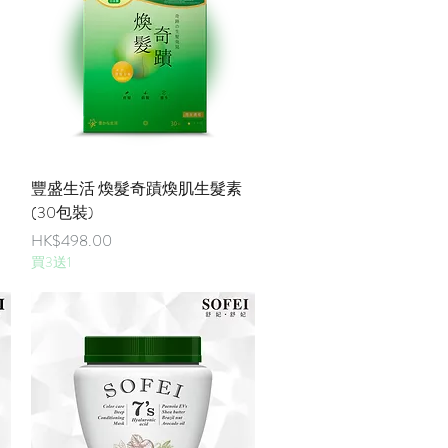
快速瀏覽
豐盛生活 煥髮奇蹟煥肌生髮素
(30包裝)
價格
HK$498.00
買3送1