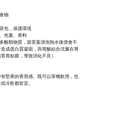
級食物
角茶包，保護環境
質、色素、香料
種多酚類物質，當茶葉浸泡熱水後便會不
會造成蛋白質凝固，與胃酸結合沈澱在胃
傷害胃粘膜，導致消化不良）
帶有堅果的香滑感。既可以單獨飲用，也
飲或冷飲都皆宜。