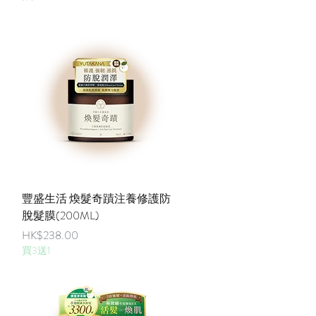
快速瀏覽
豐盛生活 煥髮奇蹟注養修護防
脫髮膜(200ML)
價格
HK$238.00
買3送1