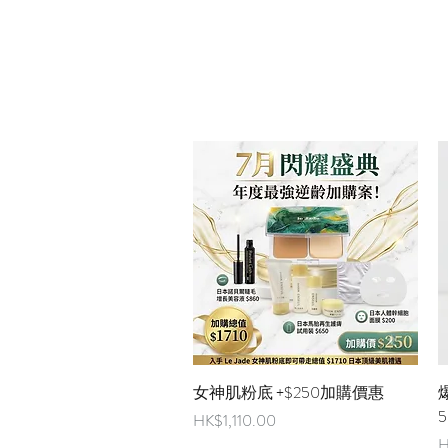
快速瀏覽
女神肌粉底 +$250加購價惠
爆
5
價格
HK$1,110.00
H