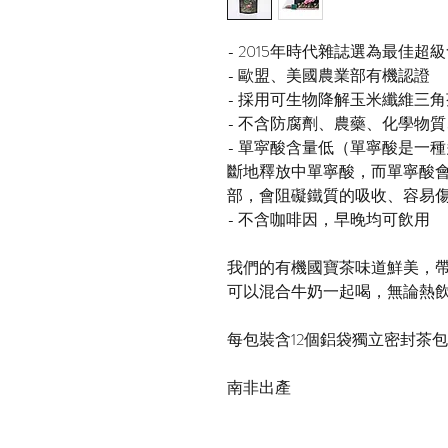
- 2015年時代雜誌選為最佳超
- 歐盟、美國農業部有機認證
- 採用可生物降解玉米纖維三
- 不含防腐劑、農藥、化學物
- 單寜酸含量低（單寧酸是一
斷地釋放中單寧酸，而單寧酸
部，會阻礙鐵質的吸收、容易
- 不含咖啡因，早晚均可飲用
我們的有機國寶茶味道鮮美，
可以混合牛奶一起喝，無論熱
每包裝含12個鋁袋獨立密封茶包
南非出產