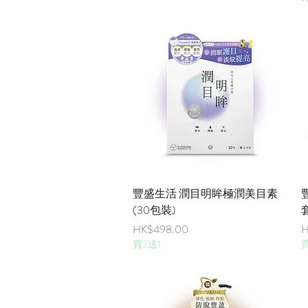
快速瀏覽
豐盛生活 潤目明眸極潤美目素
(30包裝)
價格
HK$498.00
H
買3送1
買