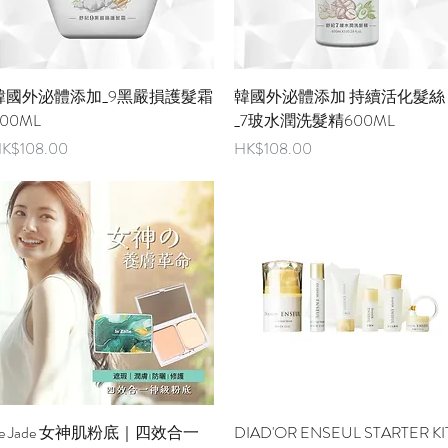
快速瀏覽
快速瀏覽
韓國外泌體添加_9黑嚴損護髮霜
韓國外泌體添加 持續活化髮絲
00ML
_7玻水潤洗髮精600ML
價格
價格
K$108.00
HK$108.00
快速瀏覽
快速瀏覽
Le Jade 女神肌粉底｜四效合一
DIAD'OR ENSEUL STARTER KI