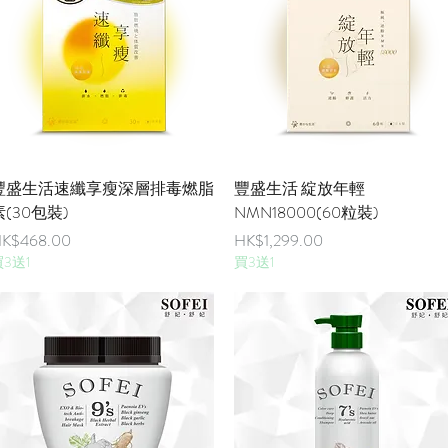
快速瀏覽
快速瀏覽
豐盛生活速纖享瘦深層排毒燃脂
豐盛生活 綻放年輕
素(30包裝)
NMN18000(60粒裝)
價格
價格
K$468.00
HK$1,299.00
3送1
買3送1