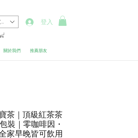
登入
(HK$)
關於我們
推薦朋友
寶茶｜頂級紅茶茶
獨立包裝｜零咖啡因・
全家早晚皆可飲用