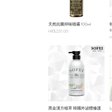
快速瀏覽
天然抗菌抑味噴霧 100ml
8
價格
HK$220.00
H
快速瀏覽
黑金漢方植萃 韓國外泌體修護