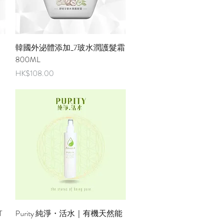
快速瀏覽
韓國外泌體添加_7玻水潤護髮霜
800ML
價格
HK$108.00
快速瀏覽
T
Purity 純淨・活水｜有機天然能