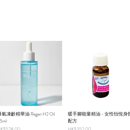
快速瀏覽
快速瀏覽
氫凍齡精華油 Regen H2 Oil
暖手腳能量精油 - 女性怡悅身
5ml
配方
價格
價格
K$528.00
HK$352.00