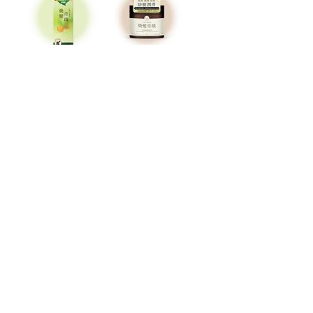
豐盛生活 煥髮奇
豐盛生活 煥髮奇
蹟生髮潤黑激活
蹟注養修護防脫
精華噴霧(80ML)
髮膜(200ML)
價格
價格
HK$598.00
HK$238.00
買3送1
買3送1
豐盛生活 煥髮奇
豐盛生活速纖享
蹟淨透煥活防脫
瘦深層排毒燃脂
洗髮露(350ML)
素(30包裝)
價格
價格
HK$238.00
HK$468.00