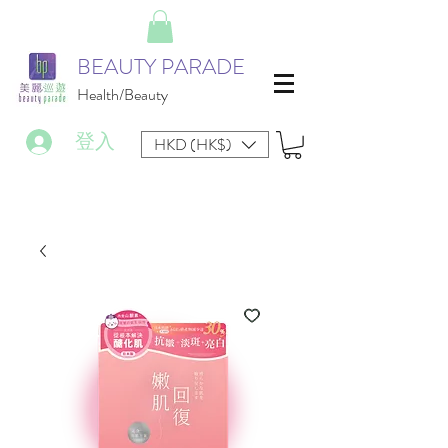
BEAUTY PARADE
Health/Beauty
登入
HKD (HK$)