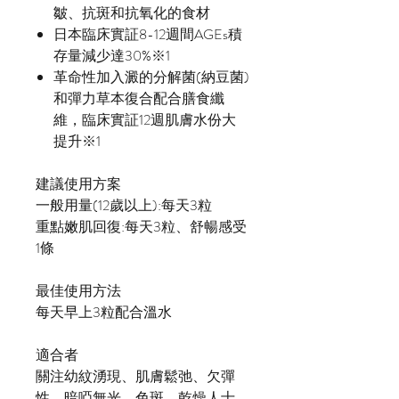
皺、抗斑和抗氧化的食材
日本臨床實証8-12週間AGEs積
存量減少達30%※1
革命性加入澱的分解菌(納豆菌)
和彈力草本復合配合膳食纖
維，臨床實証12週肌膚水份大
提升※1
建議使用方案
一般用量(12歲以上):每天3粒
重點嫩肌回復:每天3粒、舒暢感受
1條
最佳使用方法
每天早上3粒配合溫水
適合者
關注幼紋湧現、肌膚鬆弛、欠彈
性、暗啞無光、色斑、乾燥人士