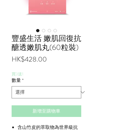
豐盛生活 嫩肌回復抗
醣透嫩肌丸(60粒裝)
價
HK$428.00
格
買3送1
數量
*
新增至購物車
含山竹皮的萃取物為世界級抗