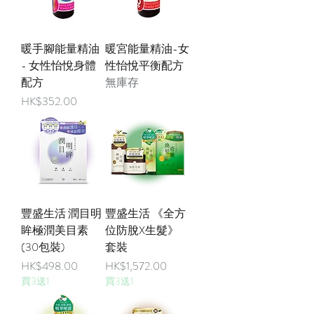
暖手腳能量精油
暖宮能量精油-女
- 女性怡悅身體
性怡悅平衡配方
配方
無庫存
價格
HK$352.00
豐盛生活 潤目明
豐盛生活 《全方
眸極潤美目素
位防脫X生髮》
(30包裝)
套裝
價格
價格
HK$498.00
HK$1,572.00
買3送1
買3送1