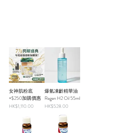
女神肌粉底
爆氫凍齡精華油
+$250加購價惠
Regen H2 Oil 55ml
價格
價格
HK$1,110.00
HK$528.00