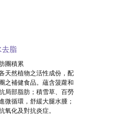
水去脂
肪團積累
各天然植物之活性成份，配
團之補健食品。蘊含菠蘿和
抗局部脂肪；積雪草、百勞
進微循環，舒緩大腿水腫；
抗氧化及對抗炎症。