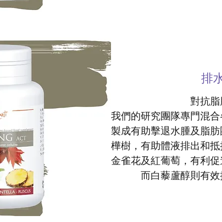
排
對抗脂
我們的研究團隊專門混合
製成有助擊退水腫及脂肪
樺樹，有助體液排出和抵
金雀花及紅葡萄，有利促
而白藜蘆醇則有效