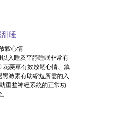
壓甜睡
放鬆心情
難以入睡及平靜睡眠非常有
和 花菱草有效放鬆心情、鎮
褪黑激素有助縮短所需的入
有助重整神經系統的正常功
能。