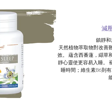
減
鎮靜和
天然植物萃取物對改善
效。 蘊含西番蓮，纈草
靜心靈使更容易入睡。 
睡時間；維生素B6則