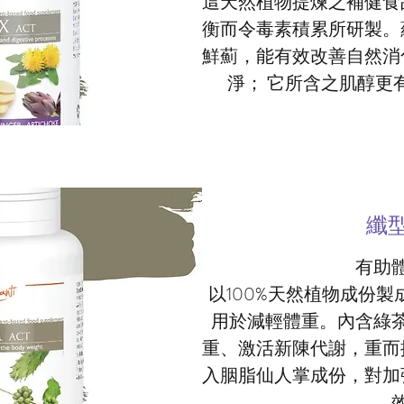
這天然植物提煉之補健食
衡而令毒素積累所研製。
鮮薊，能有效改善自然消
淨； 它所含之肌醇更
纖
有助
以100%天然植物成份
用於減輕體重。內含綠
重、激活新陳代謝，重而
入胭脂仙人掌成份，對加