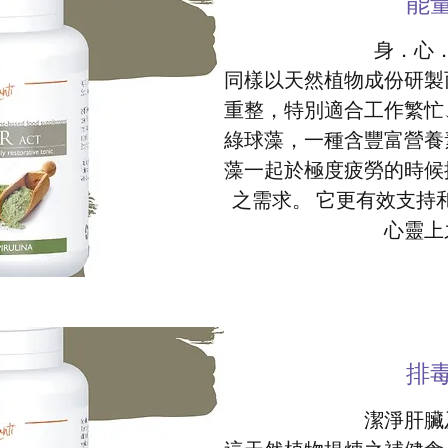
能
身．心
同樣以天然植物成份研製
重整，特別適合工作繁忙
綠球藻，一種含豐富營養
藻一起於極度疲勞的時候
之需求。 它更有效支持
心靈上
排
潔淨肝臟