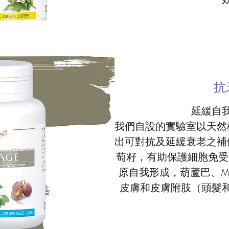
抗
延緩自
我們自設的實驗室以天然
出可對抗及延緩衰老之補健
萄籽，有助保護細胞免受
原自我形成，葫蘆巴、M
皮膚和皮膚附肢（頭髮