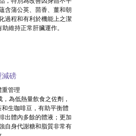
品，特別為改善因身體不平
蘊含蒲公英、茴香、薑和朝
化過程和有利於機能上之潔
有助維持正常肝臟運作。
型減磅
體重管理
製成，為低熱量飲食之佐劑，
茶和生咖啡豆，有助平衡體
排出體內多餘的體液；更加
強自身代謝糖和脂質非常有
效。