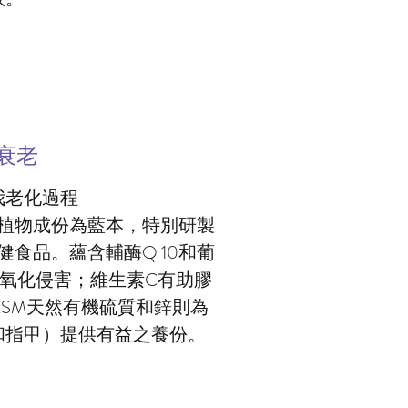
衰老
我老化過程
植物成份為藍本，特別研製
食品。蘊含輔酶Q 10和葡
氧化侵害；維生素C有助膠
SM天然有機硫質和鋅則為
和指甲）提供有益之養份。