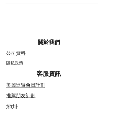
訪問控制 ：只有經過授權的工作人員才可接
觸客戶的個人資訊，並且會根據他們的職責範
圍設置不同的訪問權限。...
關於我們
公司資料
隱私政策
客服資訊
美麗巡遊會員計劃
​推薦朋友計劃
地址
聯絡我們
追縱