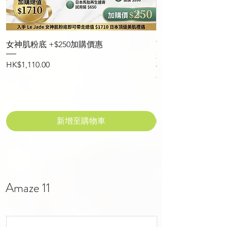
女神肌粉底 +$250加購價惠
可能是世界上最快的美
本碳酸回齡美容機
價格
HK$1,110.00
一般價格
HK$8,147.00
新增至購物車
Amaze 11