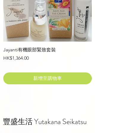
Jayanti有機眼部緊致套裝
‘陽’極能量複方精油 
價格
價格
HK$1,364.00
HK$352.00
新增至購物車
豐盛生活 Yutakana Seikatsu