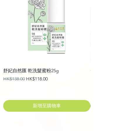
舒妃自然匯 乾洗髮蜜粉25g
矯色去黃植萃添加染髮
一般價格
促銷價格
價格
HK$138.00
HK$118.00
HK$148.00
新增至購物車