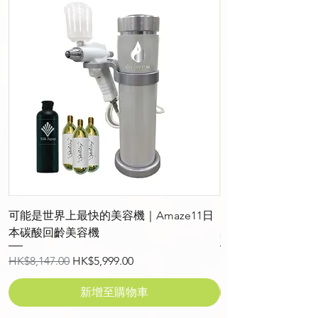
可能是世界上最快的美容機｜Amaze11日
Purity 純淨・
本碳酸回齡美容機
霧
一般價格
促銷價格
價格
HK$8,147.00
HK$5,999.00
HK$288.00
新增至購物車