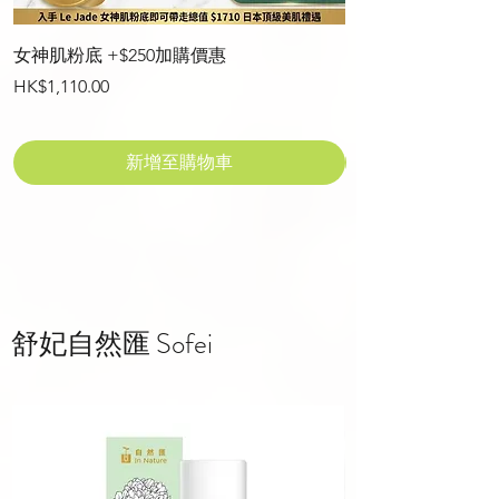
女神肌粉底 +$250加購價惠
DIAD'OR ENSE
價格
價格
HK$1,110.00
HK$549.00
新增至購物車
舒妃自然匯 Sofei