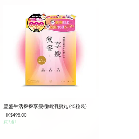
豐盛生活餐餐享瘦極纖消脂丸 (45粒裝)
靈活關腱活關增肌丸(
價格
價格
HK$498.00
HK$428.00
買3送1
買3送1