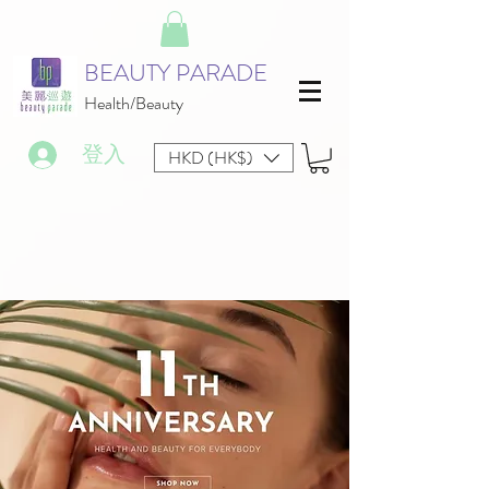
BEAUTY PARADE
Health/Beauty
登入
HKD (HK$)