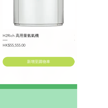
H2Rich 高用量氫氣機
氫呼吸鼻喉｜氧氣
價格
價格
HK$55,555.00
HK$30.00
新增至購物車